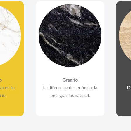
o
Granito
za en tu
La diferencia de ser único, la
D
rio.
energía más natural.