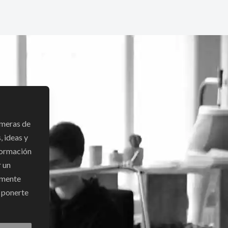
imeras de
 ideas y
formación
r un
emente
n ponerte