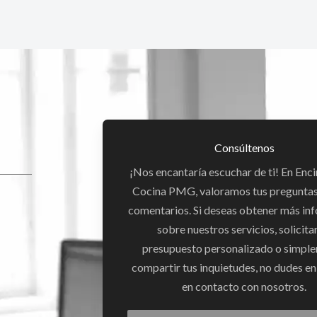
Consúltenos
¡Nos encantaría escuchar de ti! En Enc
Cocina PMG, valoramos tus preguntas,
comentarios. Si deseas obtener más in
sobre nuestros servicios, solicita
presupuesto personalizado o simpl
compartir tus inquietudes, no dudes e
en contacto con nosotros.