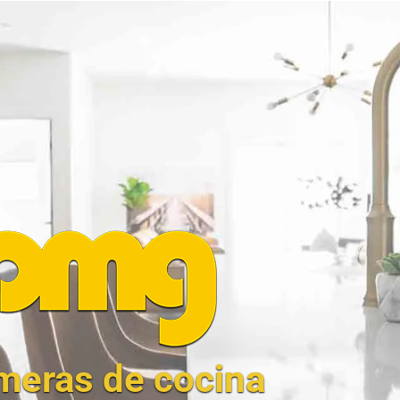
meras
de cocina