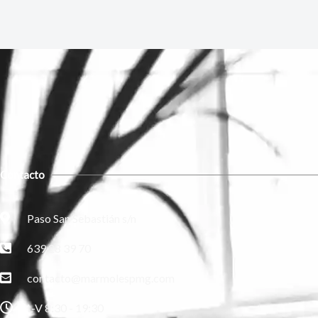
Contacto
Paso San Sebastián s/n
639 28 39 70
contacto@marmolespmg.com
L-V 8:30 - 19:30